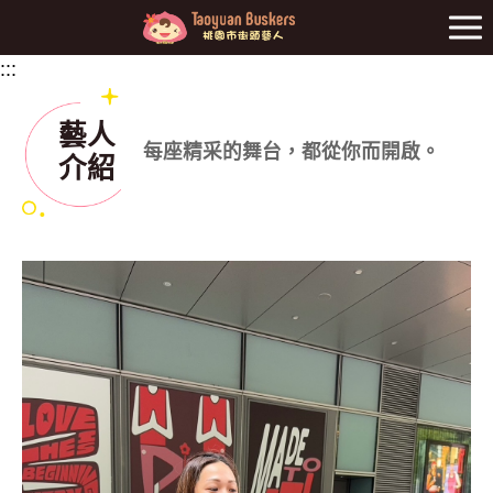
前往主要內容區
:::
:::
藝人
每座精采的舞台，都從你而開啟。
介紹