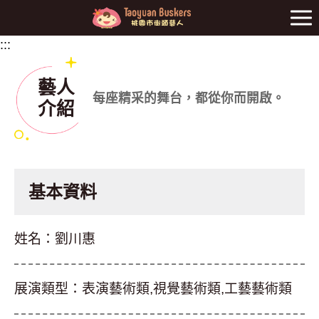
前往主要內容區
:::
:::
藝人
每座精采的舞台，都從你而開啟。
介紹
基本資料
姓名：
劉川惠
展演類型：
表演藝術類,視覺藝術類,工藝藝術類